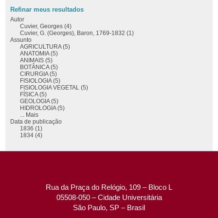
Refinar meus resultados
Autor
Cuvier, Georges (4)
Cuvier, G. (Georges), Baron, 1769-1832 (1)
Assunto
AGRICULTURA (5)
ANATOMIA (5)
ANIMAIS (5)
BOTÂNICA (5)
CIRURGIA (5)
FISIOLOGIA (5)
FISIOLOGIA VEGETAL (5)
FÍSICA (5)
GEOLOGIA (5)
HIDROLOGIA (5)
... Mais
Data de publicação
1836 (1)
1834 (4)
Rua da Praça do Relógio, 109 – Bloco L
05508-050 – Cidade Universitária
São Paulo, SP – Brasil