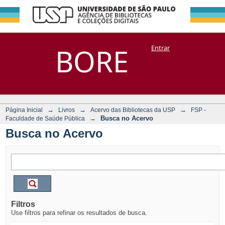
Busca no Acervo
Repositório
BORE
Entrar
DSpace/Manakin + Corisco
→
→
→
Página Inicial
Livros
Acervo das Bibliotecas da USP
FSP -
→
Busca no Acervo
Faculdade de Saúde Pública
Busca no Acervo
Filtros
Use filtros para refinar os resultados de busca.