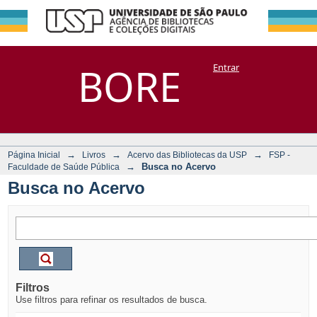
Busca no Acervo
Repositório
BORE
Entrar
DSpace/Manakin + Corisco
→
→
→
Página Inicial
Livros
Acervo das Bibliotecas da USP
FSP -
→
Busca no Acervo
Faculdade de Saúde Pública
Busca no Acervo
Filtros
Use filtros para refinar os resultados de busca.