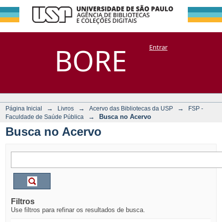
Busca no Acervo
Repositório
BORE
Entrar
DSpace/Manakin + Corisco
→
→
→
Página Inicial
Livros
Acervo das Bibliotecas da USP
FSP -
→
Busca no Acervo
Faculdade de Saúde Pública
Busca no Acervo
Filtros
Use filtros para refinar os resultados de busca.