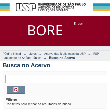
Busca no Acervo
Repositório
BORE
Entrar
DSpace/Manakin + Corisco
→
→
→
Página Inicial
Livros
Acervo das Bibliotecas da USP
FSP -
→
Busca no Acervo
Faculdade de Saúde Pública
Busca no Acervo
Filtros
Use filtros para refinar os resultados de busca.