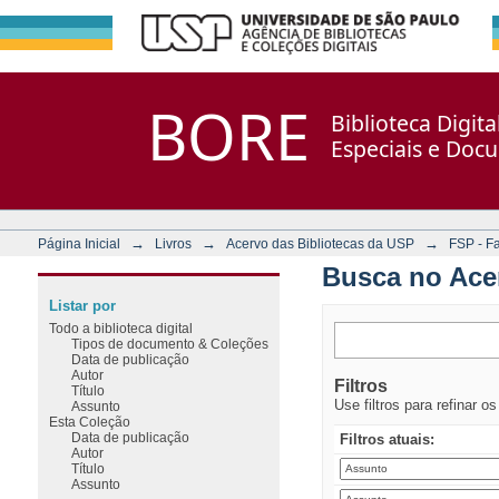
Busca no Acervo
Repositório DSpace/Manakin + Corisco
BORE
Biblioteca Digit
Especiais e Doc
→
→
→
Página Inicial
Livros
Acervo das Bibliotecas da USP
FSP - F
Busca no Ace
Listar por
Todo a biblioteca digital
Tipos de documento & Coleções
Data de publicação
Autor
Filtros
Título
Use filtros para refinar o
Assunto
Esta Coleção
Data de publicação
Filtros atuais:
Autor
Título
Assunto