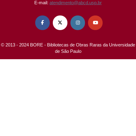
E-mail:
atendimento@abcd.usp.br




© 2013 - 2024 BORE - Bibliotecas de Obras Raras da Universidade
de São Paulo