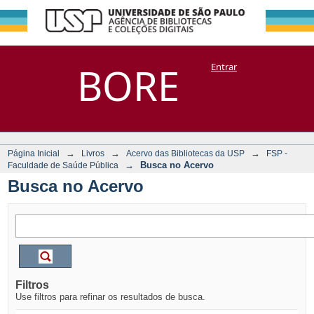
Busca no Acervo
Repositório
BORE
Entrar
DSpace/Manakin + Corisco
→
→
→
Página Inicial
Livros
Acervo das Bibliotecas da USP
FSP -
→
Busca no Acervo
Faculdade de Saúde Pública
Busca no Acervo
Filtros
Use filtros para refinar os resultados de busca.