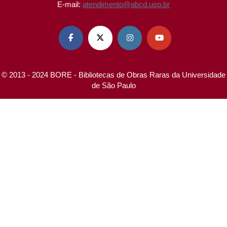
E-mail:
atendimento@abcd.usp.br




© 2013 - 2024 BORE - Bibliotecas de Obras Raras da Universidade
de São Paulo