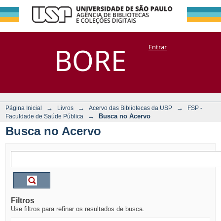
Busca no Acervo
Repositório
BORE
Entrar
DSpace/Manakin + Corisco
→
→
→
Página Inicial
Livros
Acervo das Bibliotecas da USP
FSP -
→
Busca no Acervo
Faculdade de Saúde Pública
Busca no Acervo
Filtros
Use filtros para refinar os resultados de busca.