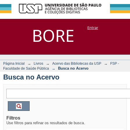
Busca no Acervo
Repositório
BORE
Entrar
DSpace/Manakin + Corisco
→
→
→
Página Inicial
Livros
Acervo das Bibliotecas da USP
FSP -
→
Busca no Acervo
Faculdade de Saúde Pública
Busca no Acervo
Filtros
Use filtros para refinar os resultados de busca.