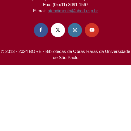
Fax: (0xx11) 3091-1567
E-mail:
atendimento@abcd.usp.br




© 2013 - 2024 BORE - Bibliotecas de Obras Raras da Universidade
de São Paulo