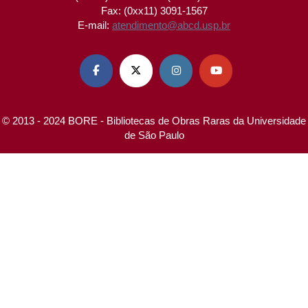
Fax: (0xx11) 3091-1567
E-mail:
atendimento@abcd.usp.br




© 2013 - 2024 BORE - Bibliotecas de Obras Raras da Universidade
de São Paulo