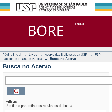
Busca no Acervo
Repositório
BORE
Entrar
DSpace/Manakin + Corisco
→
→
→
Página Inicial
Livros
Acervo das Bibliotecas da USP
FSP -
→
Busca no Acervo
Faculdade de Saúde Pública
Busca no Acervo
Filtros
Use filtros para refinar os resultados de busca.