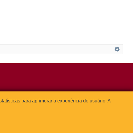
3091-1541
estatísticas para aprimorar a experiência do usuário. A




o Paulo