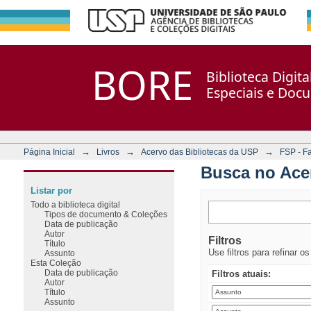
Busca no Acervo
Repositório DSpace/Manakin + Corisco
BORE
Biblioteca Digit
Especiais e Doc
→
→
→
Página Inicial
Livros
Acervo das Bibliotecas da USP
FSP - F
Busca no Ace
Listar por
Todo a biblioteca digital
Tipos de documento & Coleções
Data de publicação
Autor
Filtros
Título
Use filtros para refinar o
Assunto
Esta Coleção
Data de publicação
Filtros atuais:
Autor
Título
Assunto