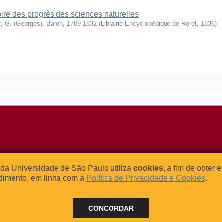
oire des progrès des sciences naturelles
r, G. (Georges), Baron, 1769-1832
(
Librairie Encyclopédique de Roret
,
1836
)
o Relógio, 109 – Bloco L
Tel: (0xx11) 3091-4195 / (0xx11) 
da Universidade de São Paulo utiliza
cookies
, a fim de obter 
dade Universitária
Fax: (0xx11) 3091-1567
dimento, em linha com a
Política de Privacidade e Cookies
.
– Brasil
E-mail:
atendimento@abcd.usp.br
CONCORDAR
 - 2024 BORE - Bibliotecas de Obras Raras da Universidade de Sã