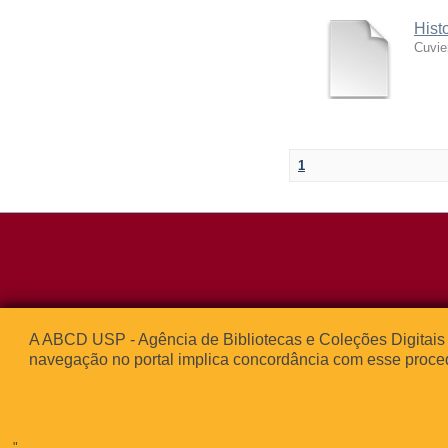
Hist
Cuvie
1
Rua da Praça d
A ABCD USP - Agência de Bibliotecas e Coleções Digitais 
05508-050 – Ci
navegação no portal implica concordância com esse proce
São Paulo, SP 
© 2013
"