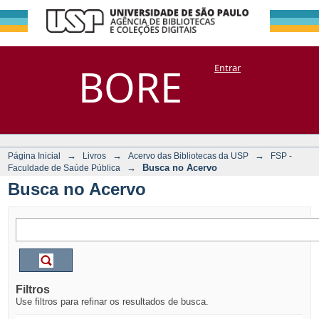
Busca no Acervo
Repositório
BORE
Entrar
DSpace/Manakin + Corisco
→
→
→
Página Inicial
Livros
Acervo das Bibliotecas da USP
FSP -
→
Busca no Acervo
Faculdade de Saúde Pública
Busca no Acervo
Filtros
Use filtros para refinar os resultados de busca.