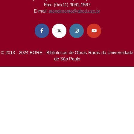
Fax: (0xx11) 3091-1567
E-mail:
atendimento@abcd.usp.br




© 2013 - 2024 BORE - Bibliotecas de Obras Raras da Universidade
de São Paulo