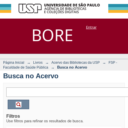
Busca no Acervo
Repositório
BORE
Entrar
DSpace/Manakin + Corisco
→
→
→
Página Inicial
Livros
Acervo das Bibliotecas da USP
FSP -
→
Busca no Acervo
Faculdade de Saúde Pública
Busca no Acervo
Filtros
Use filtros para refinar os resultados de busca.