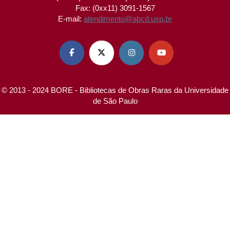
Fax: (0xx11) 3091-1567
E-mail:
atendimento@abcd.usp.br




© 2013 - 2024 BORE - Bibliotecas de Obras Raras da Universidade
de São Paulo