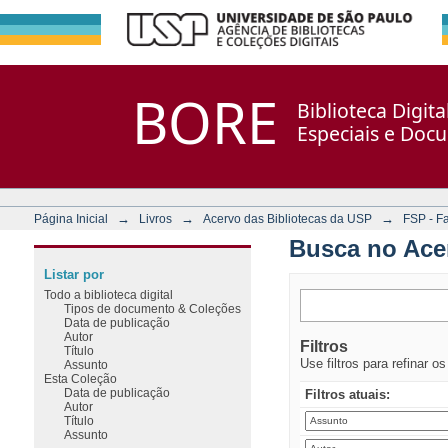
Busca no Acervo
Repositório DSpace/Manakin + Corisco
BORE
Biblioteca Digit
Especiais e Doc
→
→
→
Página Inicial
Livros
Acervo das Bibliotecas da USP
FSP - F
Busca no Ace
Listar por
Todo a biblioteca digital
Tipos de documento & Coleções
Data de publicação
Autor
Filtros
Título
Use filtros para refinar o
Assunto
Esta Coleção
Data de publicação
Filtros atuais:
Autor
Título
Assunto