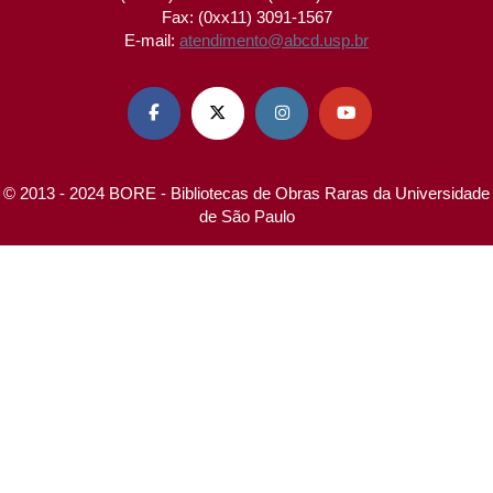
Fax: (0xx11) 3091-1567
E-mail:
atendimento@abcd.usp.br




© 2013 - 2024 BORE - Bibliotecas de Obras Raras da Universidade
de São Paulo