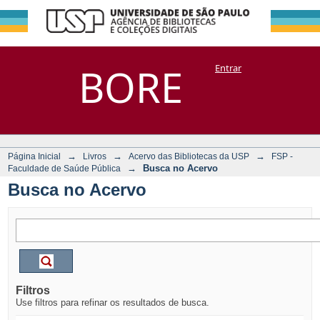
Busca no Acervo
Repositório
BORE
Entrar
DSpace/Manakin + Corisco
→
→
→
Página Inicial
Livros
Acervo das Bibliotecas da USP
FSP -
→
Busca no Acervo
Faculdade de Saúde Pública
Busca no Acervo
Filtros
Use filtros para refinar os resultados de busca.