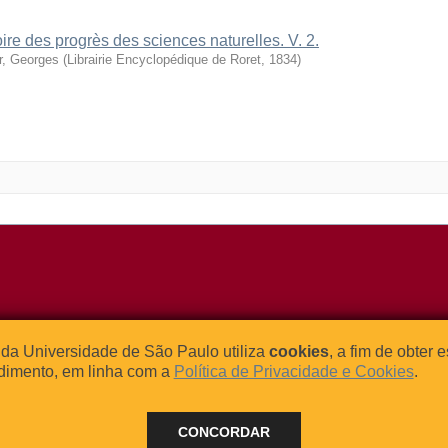
oire des progrès des sciences naturelles. V. 2.
r, Georges
(
Librairie Encyclopédique de Roret
,
1834
)
o Relógio, 109 – Bloco L
Tel: (0xx11) 3091-4195 / (0xx11) 
da Universidade de São Paulo utiliza
cookies
, a fim de obter 
dade Universitária
Fax: (0xx11) 3091-1567
dimento, em linha com a
Política de Privacidade e Cookies
.
– Brasil
E-mail:
atendimento@abcd.usp.br
CONCORDAR
 - 2024 BORE - Bibliotecas de Obras Raras da Universidade de Sã