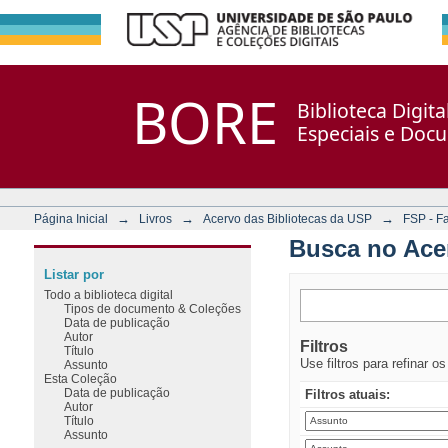
Busca no Acervo
Repositório DSpace/Manakin + Corisco
BORE
Biblioteca Digit
Especiais e Doc
→
→
→
Página Inicial
Livros
Acervo das Bibliotecas da USP
FSP - F
Busca no Ace
Listar por
Todo a biblioteca digital
Tipos de documento & Coleções
Data de publicação
Autor
Filtros
Título
Use filtros para refinar o
Assunto
Esta Coleção
Data de publicação
Filtros atuais:
Autor
Título
Assunto