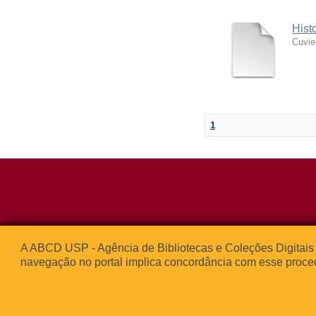
Hist
Cuvie
1
Rua da Praça d
A ABCD USP - Agência de Bibliotecas e Coleções Digitais 
05508-050 – Ci
navegação no portal implica concordância com esse proce
São Paulo, SP 
© 2013