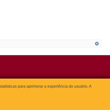
3091-1541
estatísticas para aprimorar a experiência do usuário. A




o Paulo