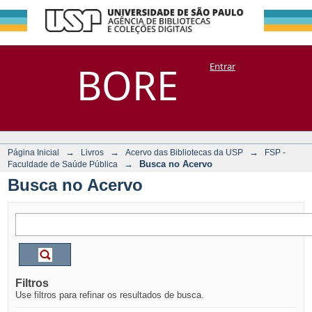
Busca no Acervo
Repositório
BORE
Entrar
DSpace/Manakin + Corisco
→
→
→
Página Inicial
Livros
Acervo das Bibliotecas da USP
FSP -
→
Busca no Acervo
Faculdade de Saúde Pública
Busca no Acervo
Filtros
Use filtros para refinar os resultados de busca.