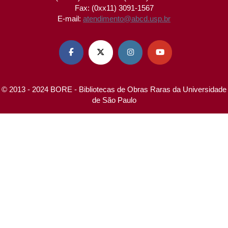
Fax: (0xx11) 3091-1567
E-mail:
atendimento@abcd.usp.br




© 2013 - 2024 BORE - Bibliotecas de Obras Raras da Universidade
de São Paulo