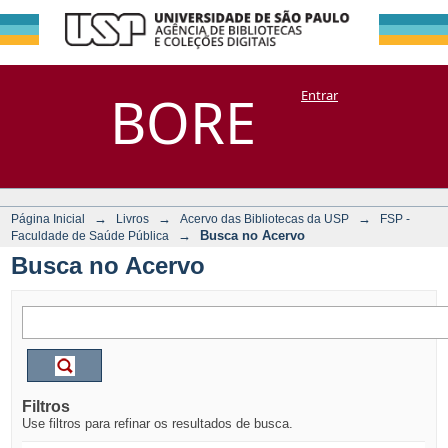
Busca no Acervo
Repositório
BORE
Entrar
DSpace/Manakin + Corisco
→
→
→
Página Inicial
Livros
Acervo das Bibliotecas da USP
FSP -
→
Busca no Acervo
Faculdade de Saúde Pública
Busca no Acervo
Filtros
Use filtros para refinar os resultados de busca.