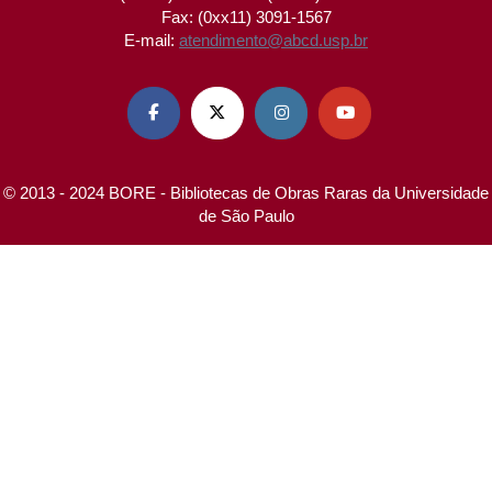
Fax: (0xx11) 3091-1567
E-mail:
atendimento@abcd.usp.br




© 2013 - 2024 BORE - Bibliotecas de Obras Raras da Universidade
de São Paulo