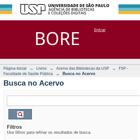
Busca no Acervo
Repositório
BORE
Entrar
DSpace/Manakin + Corisco
→
→
→
Página Inicial
Livros
Acervo das Bibliotecas da USP
FSP -
→
Busca no Acervo
Faculdade de Saúde Pública
Busca no Acervo
Filtros
Use filtros para refinar os resultados de busca.