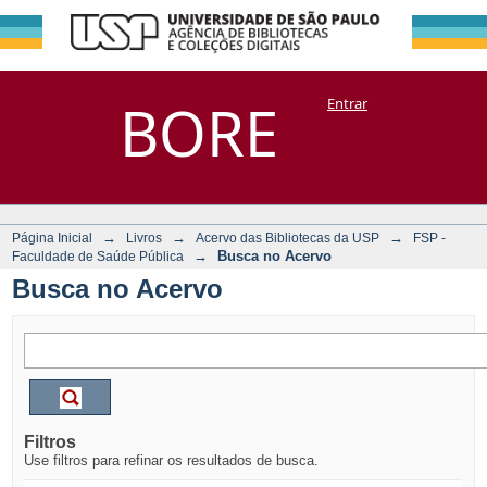
Busca no Acervo
Repositório
BORE
Entrar
DSpace/Manakin + Corisco
→
→
→
Página Inicial
Livros
Acervo das Bibliotecas da USP
FSP -
→
Busca no Acervo
Faculdade de Saúde Pública
Busca no Acervo
Filtros
Use filtros para refinar os resultados de busca.