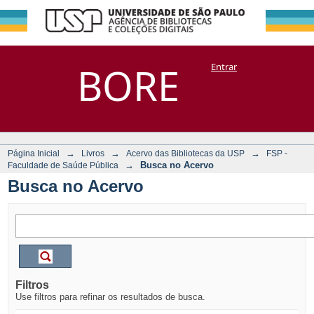
Busca no Acervo
Repositório
BORE
Entrar
DSpace/Manakin + Corisco
→
→
→
Página Inicial
Livros
Acervo das Bibliotecas da USP
FSP -
→
Busca no Acervo
Faculdade de Saúde Pública
Busca no Acervo
Filtros
Use filtros para refinar os resultados de busca.