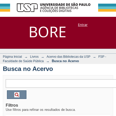
Busca no Acervo
Repositório
BORE
Entrar
DSpace/Manakin + Corisco
→
→
→
Página Inicial
Livros
Acervo das Bibliotecas da USP
FSP -
→
Busca no Acervo
Faculdade de Saúde Pública
Busca no Acervo
Filtros
Use filtros para refinar os resultados de busca.