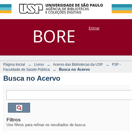
Busca no Acervo
Repositório
BORE
Entrar
DSpace/Manakin + Corisco
→
→
→
Página Inicial
Livros
Acervo das Bibliotecas da USP
FSP -
→
Busca no Acervo
Faculdade de Saúde Pública
Busca no Acervo
Filtros
Use filtros para refinar os resultados de busca.