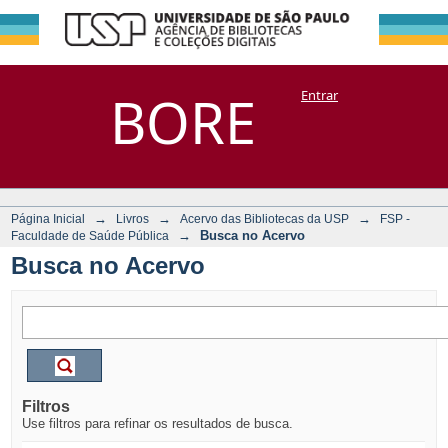
Busca no Acervo
Repositório
BORE
Entrar
DSpace/Manakin + Corisco
→
→
→
Página Inicial
Livros
Acervo das Bibliotecas da USP
FSP -
→
Busca no Acervo
Faculdade de Saúde Pública
Busca no Acervo
Filtros
Use filtros para refinar os resultados de busca.