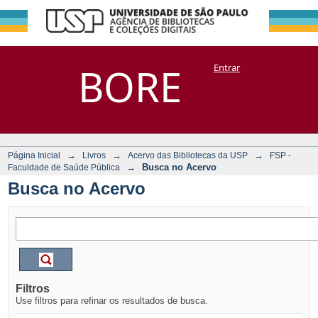
Busca no Acervo
Repositório
BORE
Entrar
DSpace/Manakin + Corisco
→
→
→
Página Inicial
Livros
Acervo das Bibliotecas da USP
FSP -
→
Busca no Acervo
Faculdade de Saúde Pública
Busca no Acervo
Filtros
Use filtros para refinar os resultados de busca.