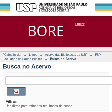
Busca no Acervo
Repositório
BORE
Entrar
DSpace/Manakin + Corisco
→
→
→
Página Inicial
Livros
Acervo das Bibliotecas da USP
FSP -
→
Busca no Acervo
Faculdade de Saúde Pública
Busca no Acervo
Filtros
Use filtros para refinar os resultados de busca.