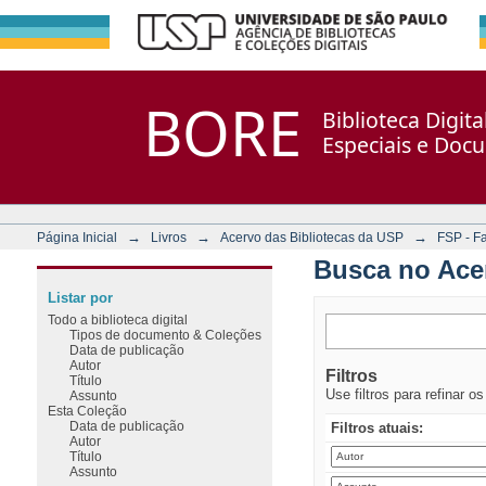
Busca no Acervo
Repositório DSpace/Manakin + Corisco
BORE
Biblioteca Digit
Especiais e Doc
→
→
→
Página Inicial
Livros
Acervo das Bibliotecas da USP
FSP - F
Busca no Ace
Listar por
Todo a biblioteca digital
Tipos de documento & Coleções
Data de publicação
Autor
Filtros
Título
Use filtros para refinar o
Assunto
Esta Coleção
Data de publicação
Filtros atuais:
Autor
Título
Assunto