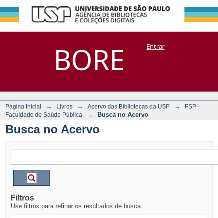
Busca no Acervo
Repositório
BORE
Entrar
DSpace/Manakin + Corisco
→
→
→
Página Inicial
Livros
Acervo das Bibliotecas da USP
FSP -
→
Busca no Acervo
Faculdade de Saúde Pública
Busca no Acervo
Filtros
Use filtros para refinar os resultados de busca.