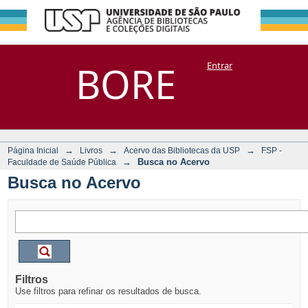
Busca no Acervo
Repositório
BORE
Entrar
DSpace/Manakin + Corisco
→
→
→
Página Inicial
Livros
Acervo das Bibliotecas da USP
FSP -
→
Busca no Acervo
Faculdade de Saúde Pública
Busca no Acervo
Filtros
Use filtros para refinar os resultados de busca.