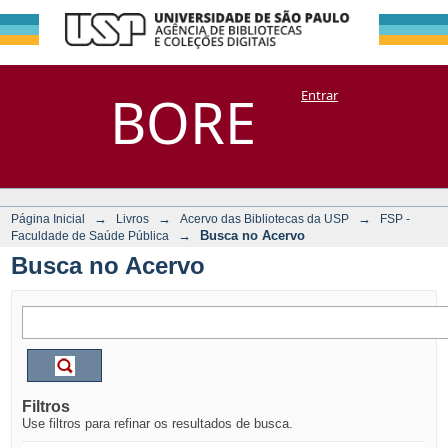
Busca no Acervo
Repositório
BORE
Entrar
DSpace/Manakin + Corisco
→
→
→
Página Inicial
Livros
Acervo das Bibliotecas da USP
FSP -
→
Busca no Acervo
Faculdade de Saúde Pública
Busca no Acervo
Filtros
Use filtros para refinar os resultados de busca.