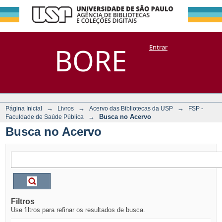
Busca no Acervo
Repositório
BORE
Entrar
DSpace/Manakin + Corisco
→
→
→
Página Inicial
Livros
Acervo das Bibliotecas da USP
FSP -
→
Busca no Acervo
Faculdade de Saúde Pública
Busca no Acervo
Filtros
Use filtros para refinar os resultados de busca.