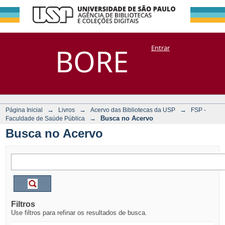
Busca no Acervo
Repositório
BORE
Entrar
DSpace/Manakin + Corisco
→
→
→
Página Inicial
Livros
Acervo das Bibliotecas da USP
FSP -
→
Busca no Acervo
Faculdade de Saúde Pública
Busca no Acervo
Filtros
Use filtros para refinar os resultados de busca.