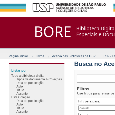
Busca no Acervo
Repositório DSpace/Manakin + Corisco
BORE
Biblioteca Digit
Especiais e Doc
→
→
→
Página Inicial
Livros
Acervo das Bibliotecas da USP
FSP - F
Busca no Ace
Listar por
Todo a biblioteca digital
Tipos de documento & Coleções
Data de publicação
Autor
Filtros
Título
Use filtros para refinar o
Assunto
Esta Coleção
Data de publicação
Filtros atuais:
Autor
Título
Assunto