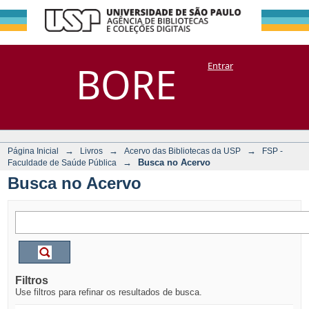
Busca no Acervo
Repositório
BORE
Entrar
DSpace/Manakin + Corisco
→
→
→
Página Inicial
Livros
Acervo das Bibliotecas da USP
FSP -
→
Busca no Acervo
Faculdade de Saúde Pública
Busca no Acervo
Filtros
Use filtros para refinar os resultados de busca.