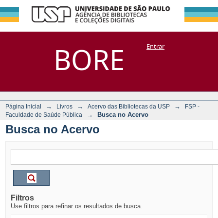
Busca no Acervo
Repositório
BORE
Entrar
DSpace/Manakin + Corisco
→
→
→
Página Inicial
Livros
Acervo das Bibliotecas da USP
FSP -
→
Busca no Acervo
Faculdade de Saúde Pública
Busca no Acervo
Filtros
Use filtros para refinar os resultados de busca.