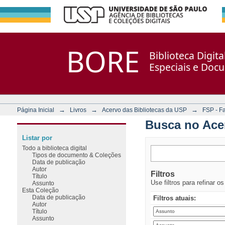
Busca no Acervo
Repositório DSpace/Manakin + Corisco
BORE
Biblioteca Digit
Especiais e Doc
→
→
→
Página Inicial
Livros
Acervo das Bibliotecas da USP
FSP - F
Busca no Ace
Listar por
Todo a biblioteca digital
Tipos de documento & Coleções
Data de publicação
Autor
Filtros
Título
Use filtros para refinar o
Assunto
Esta Coleção
Data de publicação
Filtros atuais:
Autor
Título
Assunto