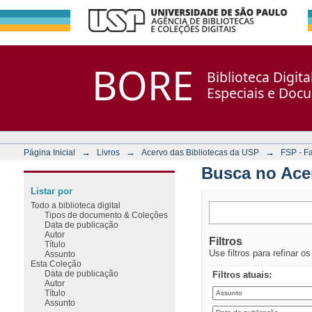
Busca no Acervo
Repositório DSpace/Manakin + Corisco
BORE
Biblioteca Digit
Especiais e Doc
→
→
→
Página Inicial
Livros
Acervo das Bibliotecas da USP
FSP - F
Busca no Ace
Listar por
Todo a biblioteca digital
Tipos de documento & Coleções
Data de publicação
Autor
Filtros
Título
Use filtros para refinar o
Assunto
Esta Coleção
Data de publicação
Filtros atuais:
Autor
Título
Assunto