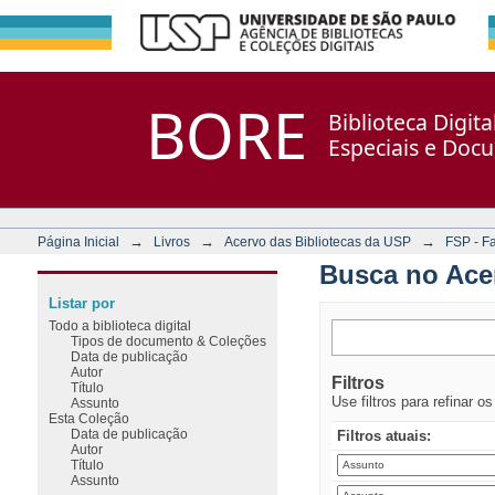
Busca no Acervo
Repositório DSpace/Manakin + Corisco
BORE
Biblioteca Digit
Especiais e Doc
→
→
→
Página Inicial
Livros
Acervo das Bibliotecas da USP
FSP - F
Busca no Ace
Listar por
Todo a biblioteca digital
Tipos de documento & Coleções
Data de publicação
Autor
Filtros
Título
Use filtros para refinar o
Assunto
Esta Coleção
Data de publicação
Filtros atuais:
Autor
Título
Assunto