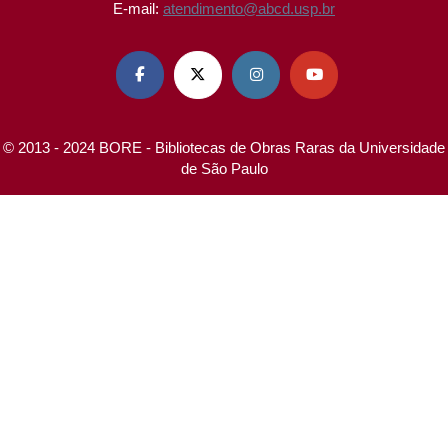
E-mail:
atendimento@abcd.usp.br




© 2013 - 2024 BORE - Bibliotecas de Obras Raras da Universidade
de São Paulo