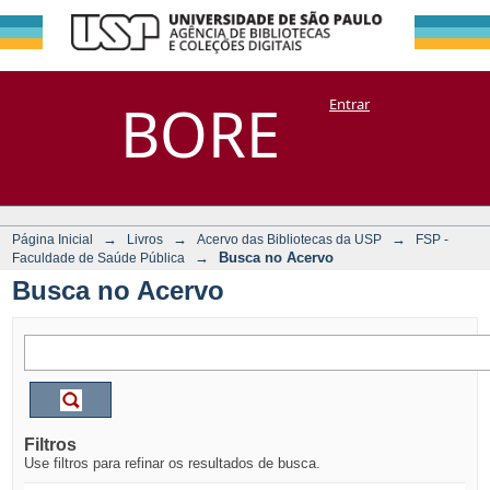
Busca no Acervo
Repositório
BORE
Entrar
DSpace/Manakin + Corisco
→
→
→
Página Inicial
Livros
Acervo das Bibliotecas da USP
FSP -
→
Busca no Acervo
Faculdade de Saúde Pública
Busca no Acervo
Filtros
Use filtros para refinar os resultados de busca.