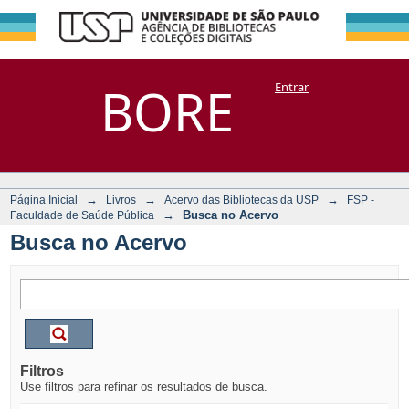
Busca no Acervo
Repositório
BORE
Entrar
DSpace/Manakin + Corisco
→
→
→
Página Inicial
Livros
Acervo das Bibliotecas da USP
FSP -
→
Busca no Acervo
Faculdade de Saúde Pública
Busca no Acervo
Filtros
Use filtros para refinar os resultados de busca.