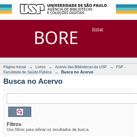
Busca no Acervo
Repositório
BORE
Entrar
DSpace/Manakin + Corisco
→
→
→
Página Inicial
Livros
Acervo das Bibliotecas da USP
FSP -
→
Busca no Acervo
Faculdade de Saúde Pública
Busca no Acervo
Filtros
Use filtros para refinar os resultados de busca.