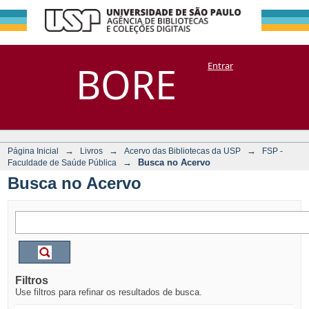
Busca no Acervo
Repositório
BORE
Entrar
DSpace/Manakin + Corisco
→
→
→
Página Inicial
Livros
Acervo das Bibliotecas da USP
FSP -
→
Busca no Acervo
Faculdade de Saúde Pública
Busca no Acervo
Filtros
Use filtros para refinar os resultados de busca.