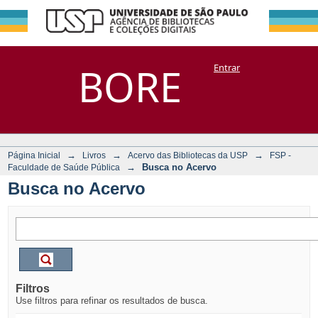
Busca no Acervo
Repositório
BORE
Entrar
DSpace/Manakin + Corisco
→
→
→
Página Inicial
Livros
Acervo das Bibliotecas da USP
FSP -
→
Busca no Acervo
Faculdade de Saúde Pública
Busca no Acervo
Filtros
Use filtros para refinar os resultados de busca.