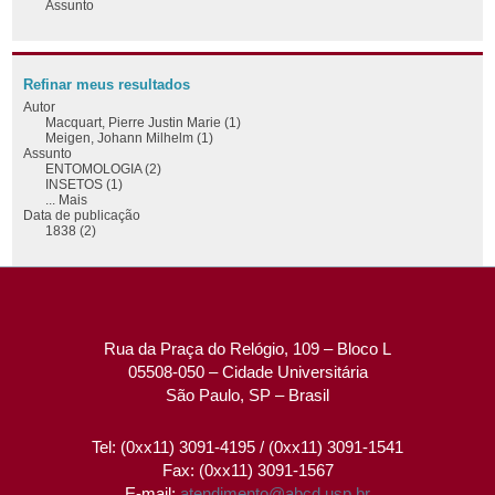
Assunto
Refinar meus resultados
Autor
Macquart, Pierre Justin Marie (1)
Meigen, Johann Milhelm (1)
Assunto
ENTOMOLOGIA (2)
INSETOS (1)
... Mais
Data de publicação
1838 (2)
Rua da Praça do Relógio, 109 – Bloco L
05508-050 – Cidade Universitária
São Paulo, SP – Brasil
Tel: (0xx11) 3091-4195 / (0xx11) 3091-1541
Fax: (0xx11) 3091-1567
E-mail:
atendimento@abcd.usp.br