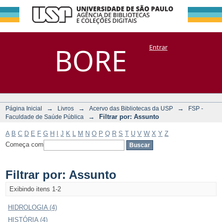
Filtrar por:
Repositório
BORE
Entrar
DSpace/Manakin + Corisco
Assunto
→
→
→
Página Inicial
Livros
Acervo das Bibliotecas da USP
FSP -
→
Filtrar por: Assunto
Faculdade de Saúde Pública
A
B
C
D
E
F
G
H
I
J
K
L
M
N
O
P
Q
R
S
T
U
V
W
X
Y
Z
Começa com
Filtrar por: Assunto
Exibindo itens 1-2
HIDROLOGIA (4)
HISTÓRIA (4)