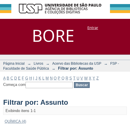
Filtrar por:
Repositório
BORE
Entrar
DSpace/Manakin + Corisco
Assunto
→
→
→
Página Inicial
Livros
Acervo das Bibliotecas da USP
FSP -
→
Filtrar por: Assunto
Faculdade de Saúde Pública
A
B
C
D
E
F
G
H
I
J
K
L
M
N
O
P
Q
R
S
T
U
V
W
X
Y
Z
Começa com
Filtrar por: Assunto
Exibindo itens 1-1
QUÍMICA (4)