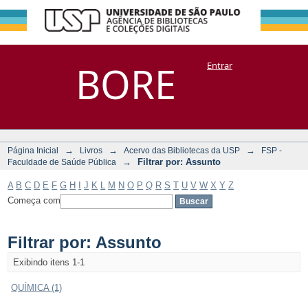
Filtrar por:
Repositório
BORE
Entrar
DSpace/Manakin + Corisco
Assunto
→
→
→
Página Inicial
Livros
Acervo das Bibliotecas da USP
FSP -
→
Filtrar por: Assunto
Faculdade de Saúde Pública
A
B
C
D
E
F
G
H
I
J
K
L
M
N
O
P
Q
R
S
T
U
V
W
X
Y
Z
Começa com
Filtrar por: Assunto
Exibindo itens 1-1
QUÍMICA (1)