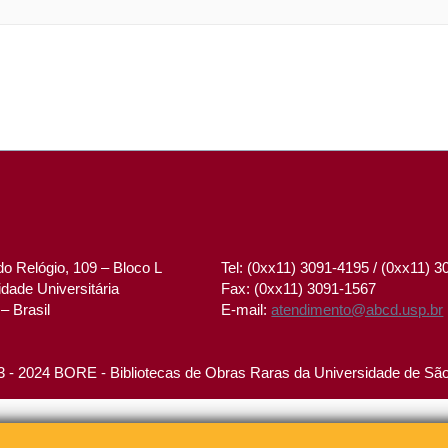
o Relógio, 109 – Bloco L
Tel: (0xx11) 3091-4195 / (0xx11) 
dade Universitária
Fax: (0xx11) 3091-1567
– Brasil
E-mail:
atendimento@abcd.usp.br
 - 2024 BORE - Bibliotecas de Obras Raras da Universidade de Sã