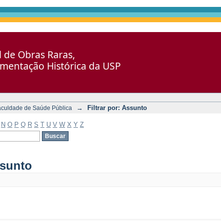
al de Obras Raras,
umentação Histórica da USP
→
Filtrar por: Assunto
aculdade de Saúde Pública
N
O
P
Q
R
S
T
U
V
W
X
Y
Z
ssunto