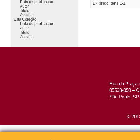
Data de publicação
Exibindo itens 1-1
Autor
Título
Assunto
Esta Coleção
Data de publicação
Autor
Título
Assunto
Rua da Praça d
05508-050 – Ci
São Paulo, SP 
© 2013