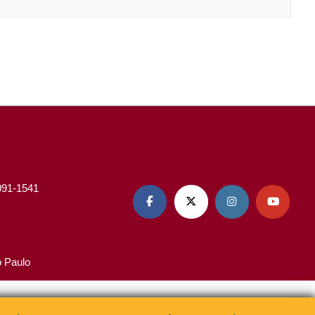
3091-1541




o Paulo