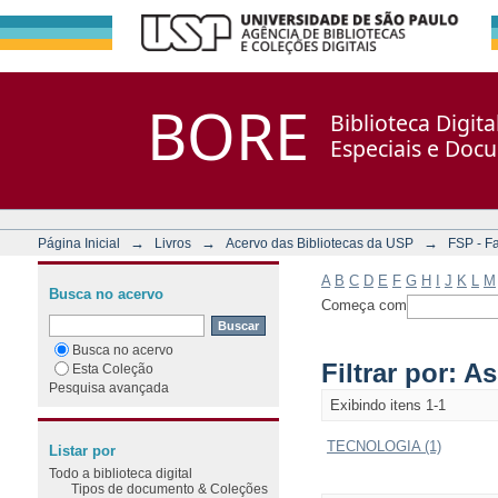
Filtrar por: Assunto
Repositório DSpace/Manakin + Corisco
BORE
Biblioteca Digit
Especiais e Doc
→
→
→
Página Inicial
Livros
Acervo das Bibliotecas da USP
FSP - F
A
B
C
D
E
F
G
H
I
J
K
L
M
Busca no acervo
Começa com
Busca no acervo
Filtrar por: A
Esta Coleção
Pesquisa avançada
Exibindo itens 1-1
TECNOLOGIA (1)
Listar por
Todo a biblioteca digital
Tipos de documento & Coleções