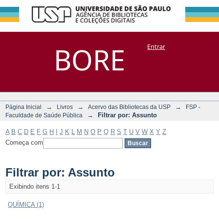
Filtrar por:
Repositório
BORE
Entrar
DSpace/Manakin + Corisco
Assunto
→
→
→
Página Inicial
Livros
Acervo das Bibliotecas da USP
FSP -
→
Filtrar por: Assunto
Faculdade de Saúde Pública
A
B
C
D
E
F
G
H
I
J
K
L
M
N
O
P
Q
R
S
T
U
V
W
X
Y
Z
Começa com
Filtrar por: Assunto
Exibindo itens 1-1
QUÍMICA (1)