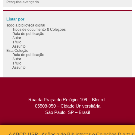
Pesquisa avançada
Listar por
Todo a biblioteca digital
Tipos de documento & Coleções
Data de publicação
Autor
Título
Assunto
Esta Coleção
Data de publicação
Autor
Título
Assunto
Rua da Praça do Relógio, 109 – Bloco L
05508-050 – Cidade Universitária
São Paulo, SP – Brasil
Tel: (0xx11) 3091-4195 / (0xx11) 3091-1541
Fax: (0xx11) 3091-1567
A ABCD USP - Agência de Bibliotecas e Coleções Digitais