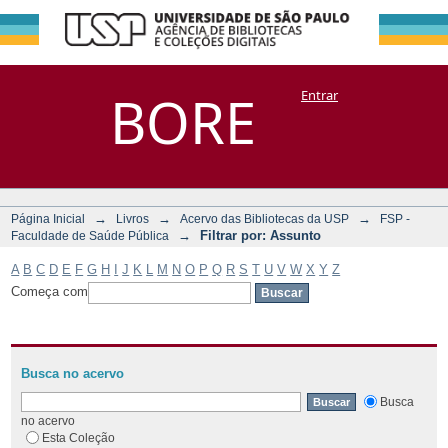
Filtrar por:
Repositório
BORE
Entrar
DSpace/Manakin + Corisco
Assunto
→
→
→
Página Inicial
Livros
Acervo das Bibliotecas da USP
FSP -
→
Filtrar por: Assunto
Faculdade de Saúde Pública
A
B
C
D
E
F
G
H
I
J
K
L
M
N
O
P
Q
R
S
T
U
V
W
X
Y
Z
Começa com
Busca no acervo
Busca
no acervo
Esta Coleção