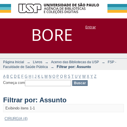
Filtrar por:
Repositório
BORE
Entrar
DSpace/Manakin + Corisco
Assunto
→
→
→
Página Inicial
Livros
Acervo das Bibliotecas da USP
FSP -
→
Filtrar por: Assunto
Faculdade de Saúde Pública
A
B
C
D
E
F
G
H
I
J
K
L
M
N
O
P
Q
R
S
T
U
V
W
X
Y
Z
Começa com
Filtrar por: Assunto
Exibindo itens 1-1
CIRURGIA (4)