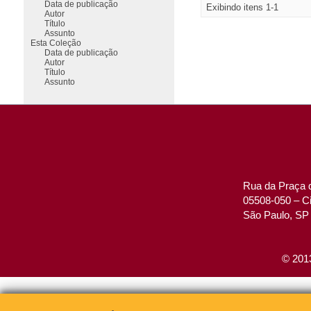
Data de publicação
Exibindo itens 1-1
Autor
Título
Assunto
Esta Coleção
Data de publicação
Autor
Título
Assunto
Rua da Praça d
05508-050 – Ci
São Paulo, SP 
© 2013