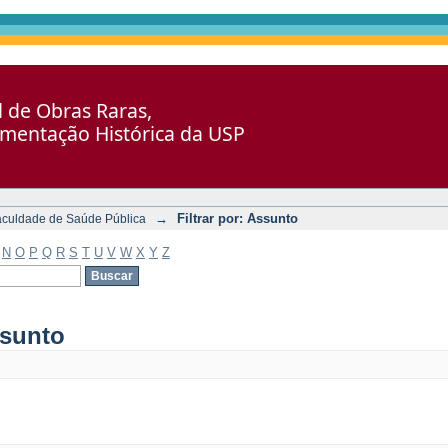
al de Obras Raras,
umentação Histórica da USP
→
Filtrar por: Assunto
aculdade de Saúde Pública
N
O
P
Q
R
S
T
U
V
W
X
Y
Z
ssunto