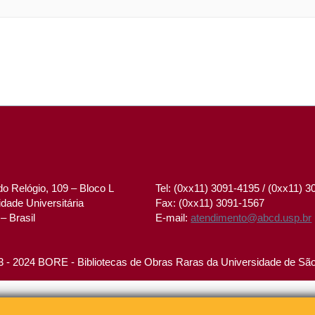
o Relógio, 109 – Bloco L
Tel: (0xx11) 3091-4195 / (0xx11) 
dade Universitária
Fax: (0xx11) 3091-1567
– Brasil
E-mail:
atendimento@abcd.usp.br
 - 2024 BORE - Bibliotecas de Obras Raras da Universidade de Sã