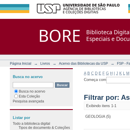
Filtrar por: Assunto
Repositório DSpace/Manakin + Corisco
BORE
Biblioteca Digit
Especiais e Doc
→
→
→
Página Inicial
Livros
Acervo das Bibliotecas da USP
FSP - F
A
B
C
D
E
F
G
H
I
J
K
L
M
Busca no acervo
Começa com
Busca no acervo
Filtrar por: A
Esta Coleção
Pesquisa avançada
Exibindo itens 1-1
GEOLOGIA (5)
Listar por
Todo a biblioteca digital
Tipos de documento & Coleções