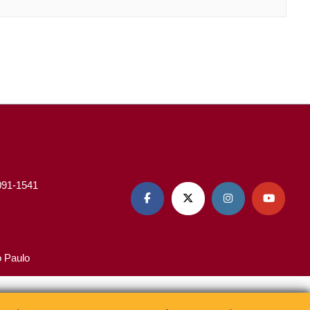
3091-1541




o Paulo